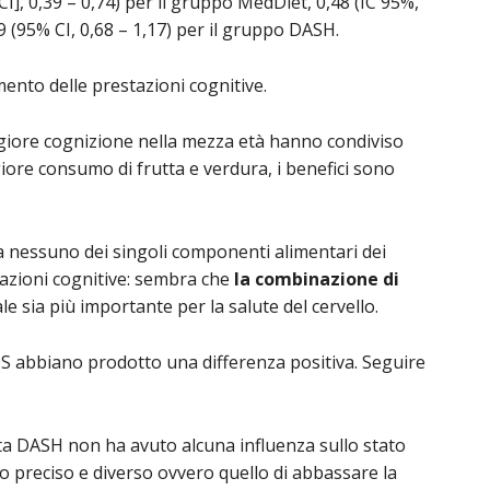
[CI], 0,39 – 0,74) per il gruppo MedDiet, 0,48 (IC 95%,
9 (95% CI, 0,68 – 1,17) per il gruppo DASH.
ento delle prestazioni cognitive.
giore cognizione nella mezza età hanno condiviso
giore consumo di frutta e verdura, i benefici sono
ra nessuno dei singoli componenti alimentari dei
tazioni cognitive: sembra che
la combinazione di
 sia più importante per la salute del cervello.
S abbiano prodotto una differenza positiva. Seguire
ta DASH non ha avuto alcuna influenza sullo stato
o preciso e diverso ovvero quello di abbassare la