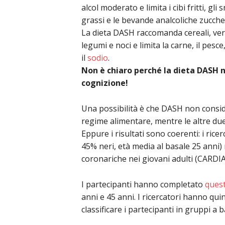
alcol moderato e limita i cibi fritti, gli s
grassi e le bevande analcoliche zucche
La dieta DASH raccomanda cereali, verdu
legumi e noci e limita la carne, il pesce, 
il
sodio
.
Non è chiaro perché la dieta DASH
cognizione!
Una possibilità è che DASH non consid
regime alimentare, mentre le altre due
Eppure i risultati sono coerenti: i ri
45% neri, età media al basale 25 anni) n
coronariche nei giovani adulti (CARDIA
I partecipanti hanno completato
quest
anni e 45 anni. I ricercatori hanno qui
classificare i partecipanti in gruppi a 