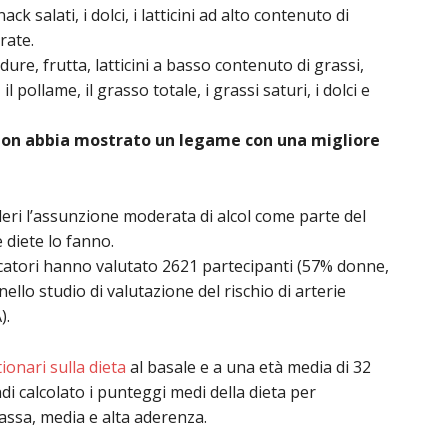
nack salati, i dolci, i latticini ad alto contenuto di
rate.
re, frutta, latticini a basso contenuto di grassi,
il pollame, il grasso totale, i grassi saturi, i dolci e
 non abbia mostrato un legame con una migliore
eri l’assunzione moderata di alcol come parte del
 diete lo fanno.
cercatori hanno valutato 2621 partecipanti (57% donne,
ello studio di valutazione del rischio di arterie
).
ionari sulla dieta
al basale e a una età media di 32
ndi calcolato i punteggi medi della dieta per
bassa, media e alta aderenza.