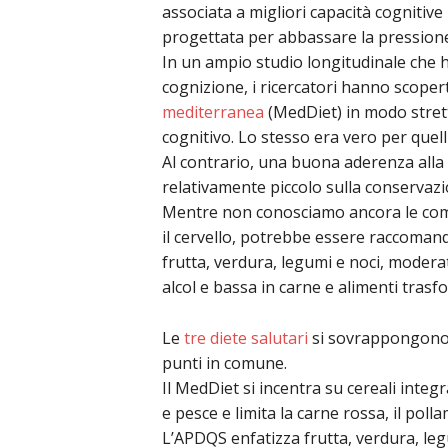
associata a migliori capacità cognitive
progettata per abbassare la pressione
In un ampio studio longitudinale che ha
cognizione, i ricercatori hanno scope
mediterranea
(MedDiet) in modo stret
cognitivo. Lo stesso era vero per quell
Al contrario, una buona aderenza all
relativamente piccolo sulla conservazio
Mentre non conosciamo ancora le combi
il cervello, potrebbe essere raccomanda
frutta, verdura, legumi e noci, moderat
alcol e bassa in carne e alimenti trasf
Le
tre diete salutari
si sovrappongono 
punti in comune.
Il MedDiet si incentra su cereali integr
e pesce e limita la carne rossa, il pollam
L’APDQS enfatizza frutta, verdura, legu