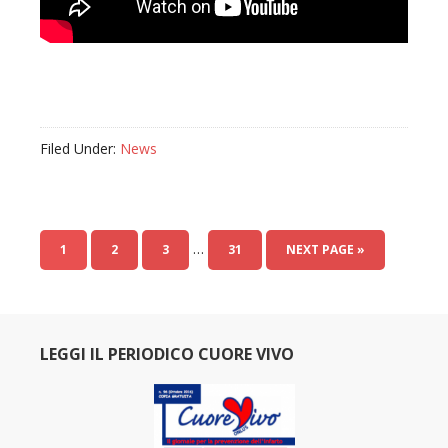
Filed Under:
News
…
1
2
3
31
NEXT PAGE »
LEGGI IL PERIODICO CUORE VIVO